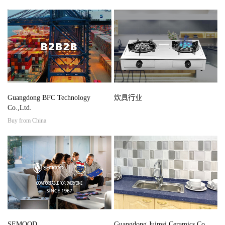
Guangdong BFC Technology
炊具行业
Co.,Ltd.
Buy from China
SEMOOD
Guangdong Juimsi Ceramics Co.,