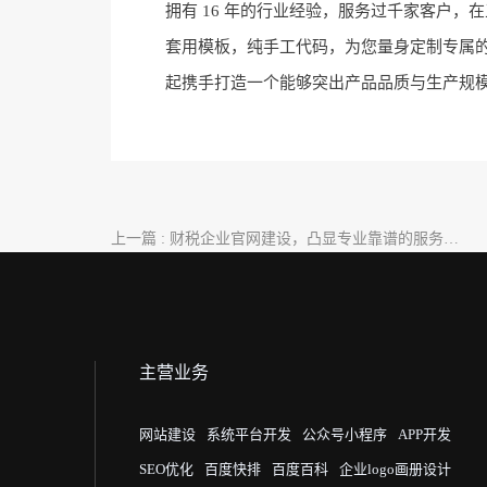
拥有 16 年的行业经验，服务过千家客户
套用模板，纯手工代码，为您量身定制专属的官
起携手打造一个能够突出产品品质与生产规
上一篇 : 财税企业官网建设，凸显专业靠谱的服务特
质
主营业务
网站建设
系统平台开发
公众号小程序
APP开发
SEO优化
百度快排
百度百科
企业logo画册设计