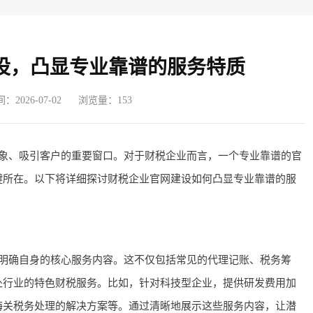
设，凸显专业靠谱的服务特质
2026-07-02
浏览量：153
象、吸引客户的重要窗口。对于财税企业而言，一个专业靠谱的官
键所在。以下将详细探讨财税企业官网建设如何凸显专业靠谱的服
明确自身的核心服务内容。这不仅包括常见的代理记账、税务筹
处行业的特色财税服务。比如，针对科技型企业，提供研发费用加
海关税务处理的解决方案等。通过清晰地展示这些服务内容，让潜