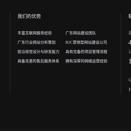
我们的优势
丰富互联网服务经验
广东网站建设团队
广东行业网站分析策划
B2C营销型网站建设公司
前沿视觉设计与研发能力
具有完备的项目管理流程
具备完善的售后服务体系
拥有深厚的网络运营经验
1