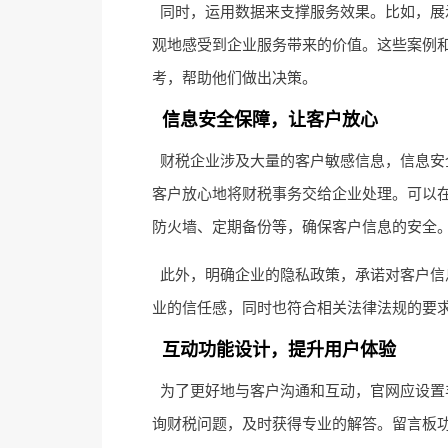
同时，运用数据来支撑服务效果。比如，展
观地感受到企业服务带来的价值。这些案例
考，帮助他们做出决策。
信息安全保障，让客户放心
财税企业涉及大量的客户敏感信息，信息安
客户放心地将财税事务交给企业处理。可以
防火墙、定期备份等，确保客户信息的安全
此外，明确企业的隐私政策，承诺对客户信
业的信任感，同时也符合相关法律法规的要
互动功能设计，提升用户体验
为了更好地与客户沟通和互动，官网应设置
询财税问题，及时获得专业的解答。留言板