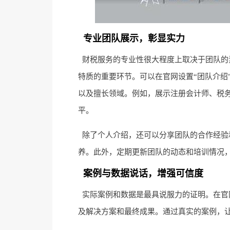
专业团队展示，彰显实力
财税服务的专业性很大程度上取决于团队的
特质的重要环节。可以在官网设置“团队介绍
以及擅长领域。例如，展示注册会计师、税
平。
除了个人介绍，还可以分享团队的合作经验
养。此外，定期更新团队的动态和培训情况
案例与数据说话，增强可信度
实际案例和数据是最具说服力的证明。在官
及解决方案和最终成果。通过真实的案例，