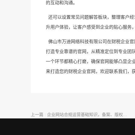
的互动和沟通。
还可以设置常见问题解答板块，整理客户经
升用户体验，让客户感受到企业的贴心服务
佛山市万迪网络科技有限公司在财税企业官
打造专业靠谱的官网，从精准定位到专业团
一个环节都精心打磨，确保官网能够凸显企
来打造您的财税企业官网，欢迎联系我们，
上一篇 : 企业网站合规运营基础知识，备案、版权、
隐私政策详解