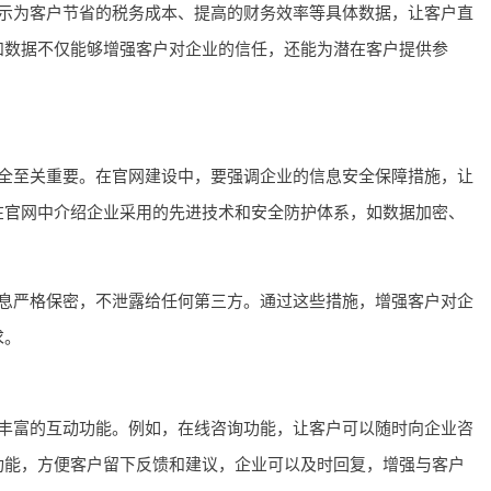
示为客户节省的税务成本、提高的财务效率等具体数据，让客户直
和数据不仅能够增强客户对企业的信任，还能为潜在客户提供参
全至关重要。在官网建设中，要强调企业的信息安全保障措施，让
在官网中介绍企业采用的先进技术和安全防护体系，如数据加密、
。
息严格保密，不泄露给任何第三方。通过这些措施，增强客户对企
求。
丰富的互动功能。例如，在线咨询功能，让客户可以随时向企业咨
功能，方便客户留下反馈和建议，企业可以及时回复，增强与客户