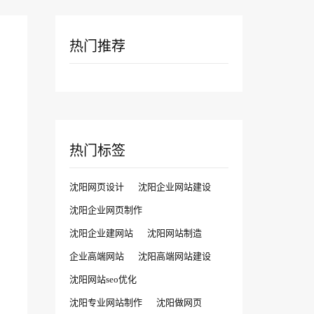
热门推荐
热门标签
沈阳网页设计
沈阳企业网站建设
沈阳企业网页制作
沈阳企业建网站
沈阳网站制造
企业高端网站
沈阳高端网站建设
沈阳网站seo优化
沈阳专业网站制作
沈阳做网页