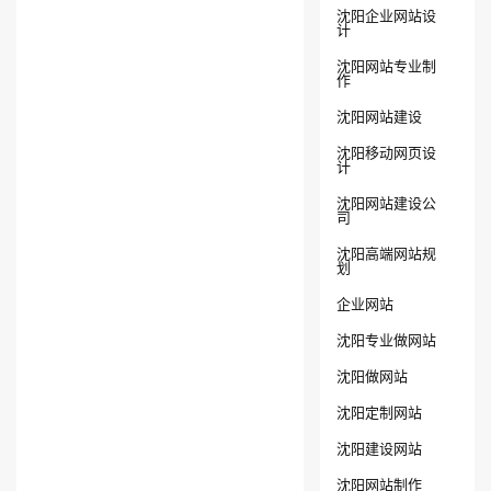
沈阳企业网站设
计
沈阳网站专业制
作
沈阳网站建设
沈阳移动网页设
计
沈阳网站建设公
司
沈阳高端网站规
划
企业网站
沈阳专业做网站
沈阳做网站
沈阳定制网站
沈阳建设网站
沈阳网站制作