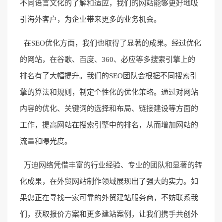
不同语言文化的了解和适应，我们的网站能够更好地吸
引海外客户，为企业带来更多的业务机会。
在SEO优化方面，我们也取得了显著的成果。经过优化
的网站，在谷歌、百度、360、必应等多搜索引擎上的
排名有了大幅提升。我们的SEO团队会根据不同搜索引
擎的算法和规则，制定个性化的优化策略。通过对网站
内容的优化、关键词的选择和布局、链接建设等方面的
工作，提高网站在搜索引擎中的排名，从而增加网站的
流量和曝光度。
万迪网络凭借丰富的行业经验、专业的团队和显著的转
化成果，在外贸网站制作领域展现出了强大的实力。如
果您正在寻找一家可靠的外贸建站服务商，不妨联系我
们，获取报价方案和更多建站案例，让我们携手共创外