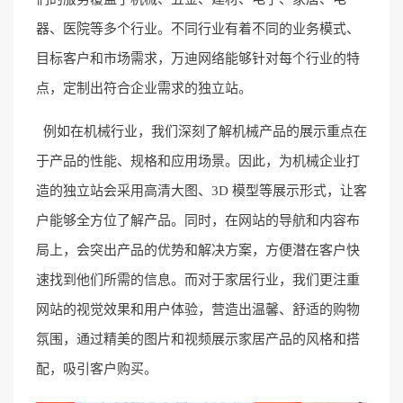
器、医院等多个行业。不同行业有着不同的业务模式、
目标客户和市场需求，万迪网络能够针对每个行业的特
点，定制出符合企业需求的独立站。
例如在机械行业，我们深刻了解机械产品的展示重点在
于产品的性能、规格和应用场景。因此，为机械企业打
造的独立站会采用高清大图、3D 模型等展示形式，让客
户能够全方位了解产品。同时，在网站的导航和内容布
局上，会突出产品的优势和解决方案，方便潜在客户快
速找到他们所需的信息。而对于家居行业，我们更注重
网站的视觉效果和用户体验，营造出温馨、舒适的购物
氛围，通过精美的图片和视频展示家居产品的风格和搭
配，吸引客户购买。