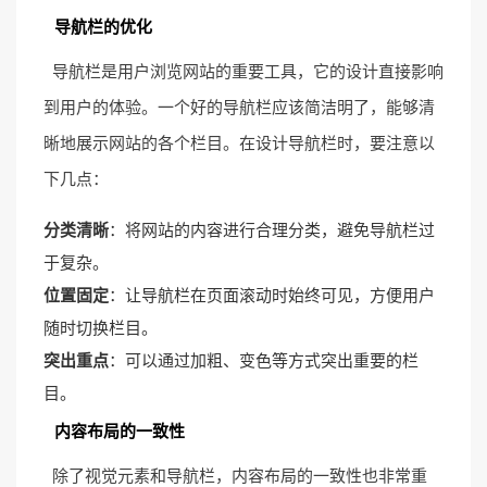
导航栏的优化
导航栏是用户浏览网站的重要工具，它的设计直接影响
到用户的体验。一个好的导航栏应该简洁明了，能够清
晰地展示网站的各个栏目。在设计导航栏时，要注意以
下几点：
分类清晰
：将网站的内容进行合理分类，避免导航栏过
于复杂。
位置固定
：让导航栏在页面滚动时始终可见，方便用户
随时切换栏目。
突出重点
：可以通过加粗、变色等方式突出重要的栏
目。
内容布局的一致性
除了视觉元素和导航栏，内容布局的一致性也非常重