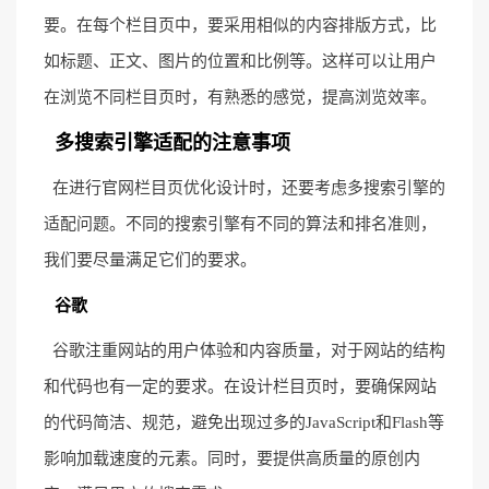
要。在每个栏目页中，要采用相似的内容排版方式，比
如标题、正文、图片的位置和比例等。这样可以让用户
在浏览不同栏目页时，有熟悉的感觉，提高浏览效率。
多搜索引擎适配的注意事项
在进行官网栏目页优化设计时，还要考虑多搜索引擎的
适配问题。不同的搜索引擎有不同的算法和排名准则，
我们要尽量满足它们的要求。
谷歌
谷歌注重网站的用户体验和内容质量，对于网站的结构
和代码也有一定的要求。在设计栏目页时，要确保网站
的代码简洁、规范，避免出现过多的JavaScript和Flash等
影响加载速度的元素。同时，要提供高质量的原创内