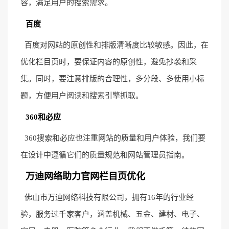
容，满足用户的搜索需求。
百度
百度对网站的原创性和排版清晰度比较敏感。因此，在
优化栏目页时，要保证内容的原创性，避免抄袭和采
集。同时，要注意排版的合理性，多分段、多使用小标
题，方便用户阅读和搜索引擎抓取。
360和必应
360搜索和必应也注重网站的质量和用户体验，我们要
在设计中遵循它们的质量规范和网站管理员指南。
万迪网络助力官网栏目页优化
佛山市万迪网络科技有限公司，拥有16年的行业经
验，服务过千家客户，涵盖机械、五金、建材、电子、