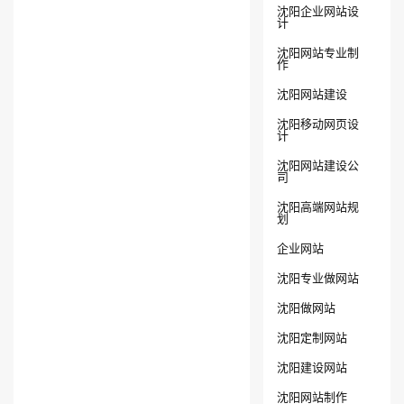
沈阳企业网站设
计
沈阳网站专业制
作
沈阳网站建设
沈阳移动网页设
计
沈阳网站建设公
司
沈阳高端网站规
划
企业网站
沈阳专业做网站
沈阳做网站
沈阳定制网站
沈阳建设网站
沈阳网站制作