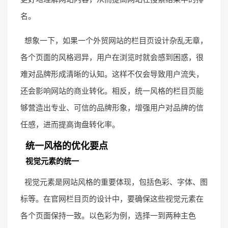
名。
想象一下，如果一个外贸网站的栏目页设计杂乱无章，
各个页面的风格迥异，用户在浏览时就会感到困惑，很
难对品牌形成清晰的认知。这样不仅会导致用户流失，
还会影响网站的商业转化。相反，统一风格的栏目页能
够营造出专业、可信的品牌形象，增强用户对品牌的信
任感，进而提高询盘转化率。
统一风格的优化要点
视觉元素的统一
视觉元素是网站风格的重要体现，包括色彩、字体、图
标等。在官网栏目页的设计中，要确保这些视觉元素在
各个页面保持一致。以色彩为例，选择一到两种主色