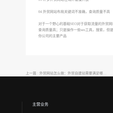
04.外贸网站布局关键词不准确，查询质量不高
对于一个野心的基础SEO对于获取流量的外贸
查询质量高；只是操作一些seo工具，搜索，
你公司的主要产品
上一篇 : 外贸网站怎么做：外贸自建站需要满足哪些
参数?
主营业务